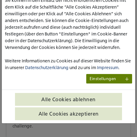
Sie können in den Einsatz der nicht erforderlichen Cookies mit
Die Nachhaltigkeitsallianz NRW und die katho am
dem Klick auf die Schaltfläche “Alle Cookies Akzeptieren”
katho-Standort in Köln bringen engagierte Menschen
einwilligen oder per Klick auf “Alle Cookies Ablehnen” sich
aus Wissenschaft, Politik, Wirtschaft und Zivilgesellschaft
anders entscheiden. Sie können die Cookie-Einstellungen auch
zusammen – für neue Impulse, starke Netzwerke und
konkrete Ideen für eine sozial und ökologisch
jederzeit aufrufen und diese (auch nachträglich) individuell
nachhaltige Zukunft.
festlegen (über den Button "Einstellungen" im Cookie-Banner
oder in der Datenschutzerklärung). Die Einwilligung in die
Verwendung der Cookies können Sie jederzeit widerrufen.
19.10.2026
|
Köln
|
Tagung
Weitere Informationen zu Cookies auf dieser Website finden Sie
IFCU-Congress: Branding Catholic
in unserer
Datenschutzerklärung
und zu uns im
Impressum
.
Universities in a changing Higher-Education
Landscape
Einstellungen
The International Federation of Catholic Universities
(IFCU), in collaboration with the katho invites to the
Alle Cookies ablehnen
upcoming international conference. It will bring
together university leaders, communication
Alle Cookies akzeptieren
professionals and academic experts from across the
global IFCU network to reflect on a shared and timely
challenge.