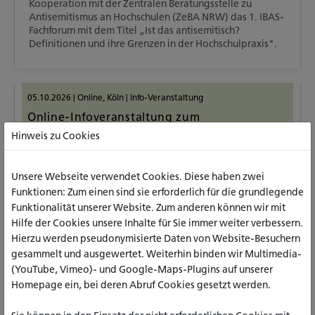
Kooperation mit der Zentralen Beratungsstelle zu
Antisemitismus an Hochschulen (ZeBA NRW) das 1. IBAS-
Fachforum mit dem Titel „Ist das antisemitisch?
Definitionen und ihre Grenzen in der Hochschulpraxis".
05.10.2026
|
Online
,
Köln
|
Info-Veranstaltung
Online-Infoveranstaltung zum
Bachelorstudiengang Soziale Arbeit am
Hinweis zu Cookies
Standort Köln
Unsere Webseite verwendet Cookies. Diese haben zwei
Sie möchten gern genauer wissen, worum es bei einem
Studium der Sozialen Arbeit geht, wie der Studiengang
Funktionen: Zum einen sind sie erforderlich für die grundlegende
aufgebaut ist oder wie die Bewerbung abläuft? Dann
Funktionalität unserer Website. Zum anderen können wir mit
laden wir Sie zu unserer Online-Infoveranstaltung ein!
Hilfe der Cookies unsere Inhalte für Sie immer weiter verbessern.
Hierzu werden pseudonymisierte Daten von Website-Besuchern
gesammelt und ausgewertet. Weiterhin binden wir Multimedia-
(YouTube, Vimeo)- und Google-Maps-Plugins auf unserer
15.10.2026
|
Köln
|
Transferforum
Homepage ein, bei deren Abruf Cookies gesetzt werden.
Transfer-Tag der Nachhaltigkeit 2026