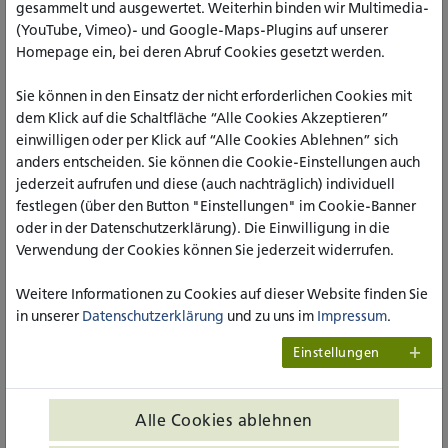
gesammelt und ausgewertet. Weiterhin binden wir Multimedia-
(YouTube, Vimeo)- und Google-Maps-Plugins auf unserer
Homepage ein, bei deren Abruf Cookies gesetzt werden.
Sie können in den Einsatz der nicht erforderlichen Cookies mit
dem Klick auf die Schaltfläche “Alle Cookies Akzeptieren”
einwilligen oder per Klick auf “Alle Cookies Ablehnen” sich
anders entscheiden. Sie können die Cookie-Einstellungen auch
jederzeit aufrufen und diese (auch nachträglich) individuell
festlegen (über den Button "Einstellungen" im Cookie-Banner
oder in der Datenschutzerklärung). Die Einwilligung in die
Verwendung der Cookies können Sie jederzeit widerrufen.
Prof. Dr. paed. Dipl. theol. Josef Freise
Weitere Informationen zu Cookies auf dieser Website finden Sie
Professor für Wissenschaft Soziale Arbeit
in unserer
Datenschutzerklärung
und zu uns im
Impressum
.
Fachbereich Sozialwesen, Köln
Einstellungen
E-Mail:
j.freise(at)katho-nrw.de
Alle Cookies ablehnen