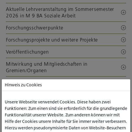
Aktuelle Lehrveranstaltung im Sommersemester
2026 in M 9 BA Soziale Arbeit
Forschungsschwerpunkte
Forschungsprojekte und weitere Projekte
Veröffentlichungen
Mitwirkung und Mitgliedschaften in
Gremien/Organen
Externe Links
Hinweis zu Cookies
Downloads
Unsere Webseite verwendet Cookies. Diese haben zwei
Funktionen: Zum einen sind sie erforderlich für die grundlegende
ALLE INHALTE AUFKLAPPEN
Funktionalität unserer Website. Zum anderen können wir mit
Hilfe der Cookies unsere Inhalte für Sie immer weiter verbessern.
Hierzu werden pseudonymisierte Daten von Website-Besuchern