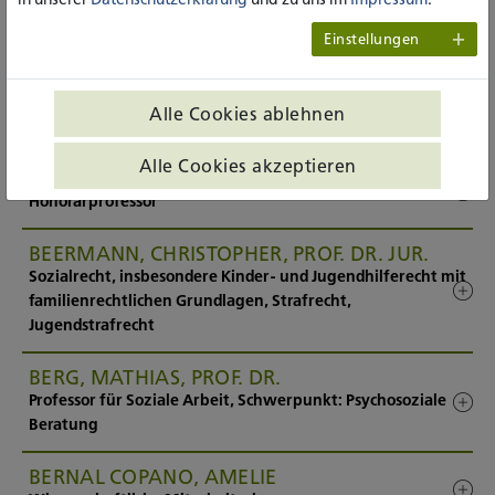
BAUMANN, SIMON, PROF. DR.
Einstellungen
Professor für Heilpädagogik / Inklusive Pädagogik
BECK, ANNEKA, PROF'IN DR'IN
Alle Cookies ablehnen
Professur "Theorien und Konzepte der Sozialen Arbeit"
Alle Cookies akzeptieren
BECKER, ANDREAS, PROF. DR. MED.
Honorarprofessor
BEERMANN, CHRISTOPHER, PROF. DR. JUR.
Sozialrecht, insbesondere Kinder- und Jugendhilferecht mit
familienrechtlichen Grundlagen, Strafrecht,
Jugendstrafrecht
BERG, MATHIAS, PROF. DR.
Professor für Soziale Arbeit, Schwerpunkt: Psychosoziale
Beratung
BERNAL COPANO, AMELIE