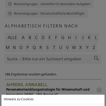
Personengruppe - Lehrkräfte für besondere Aufgaben
Personengruppe - Wissenschaftliche Beschäftigte
ALPHABETISCH FILTERN NACH
ALLE
A
B
C
D
E
F
G
H
I
J
K
L
M
N
O
P
Q
R
S
T
U
V
W
X
Y
Z
186 Ergebnisse wurden gefunden.
AHRENS, ANNABELL
Personalentwicklungsstrategie für Wissenschaft und
Innovation (WIN) - "FH-Personal"
Hinweis zu Cookies
ALBERS, GEORG, PROF. DR.