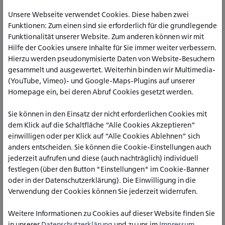
Professor für Soziale Abeit
Unsere Webseite verwendet Cookies. Diese haben zwei
Funktionen: Zum einen sind sie erforderlich für die grundlegende
ARENS, THORSTEN, PROF. DR.
Funktionalität unserer Website. Zum anderen können wir mit
Professor für Theologie und Gesundheitsmanagement
Hilfe der Cookies unsere Inhalte für Sie immer weiter verbessern.
Hierzu werden pseudonymisierte Daten von Website-Besuchern
ARP, ANNA LIZA, M.A.
gesammelt und ausgewertet. Weiterhin binden wir Multimedia-
Wissenschaftliche Mitarbeiterin,
(YouTube, Vimeo)- und Google-Maps-Plugins auf unserer
Studiengangskoordination Master of Social Work -
Homepage ein, bei deren Abruf Cookies gesetzt werden.
Schwerpunkt "Innovationsmanagement in der Sozialen
Arbeit"
Sie können in den Einsatz der nicht erforderlichen Cookies mit
dem Klick auf die Schaltfläche “Alle Cookies Akzeptieren”
BANZHAF, ANNE
einwilligen oder per Klick auf “Alle Cookies Ablehnen” sich
Wissenschaftliche Koordination
anders entscheiden. Sie können die Cookie-Einstellungen auch
jederzeit aufrufen und diese (auch nachträglich) individuell
BARTH, MARKUS, PROF. DR.
festlegen (über den Button "Einstellungen" im Cookie-Banner
Professur für Sozialpsychologie
oder in der Datenschutzerklärung). Die Einwilligung in die
Verwendung der Cookies können Sie jederzeit widerrufen.
BAUM, MARKUS, PROF. DR. PHIL.
Weitere Informationen zu Cookies auf dieser Website finden Sie
Professor für Soziologie
in unserer
Datenschutzerklärung
und zu uns im
Impressum
.